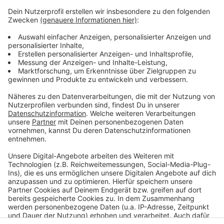
Wie wird euer Jahresstart 2024? Macht euch keine
Sorgen, alles wird gut! Auf rauer See braucht man
einen erfahrenen Kapitän, der einen in den sicheren
Hafen der guten Laune schippert. Atzes Mantra für ein
glückliches Leben: "Lass' mich mal machen." Also volle
Kraft voraus und viel Spaß bei Atze Schröders
Kaltstart 24.
Anzeige
Anzeige