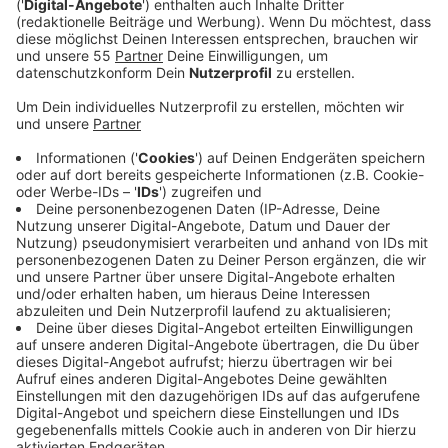
Veröffentlicht:
Dienstag, 02.04.2024 00:22
Anzeige
Comedy
Atze Schröders Kaltstart 24: "Schröder wird
80"