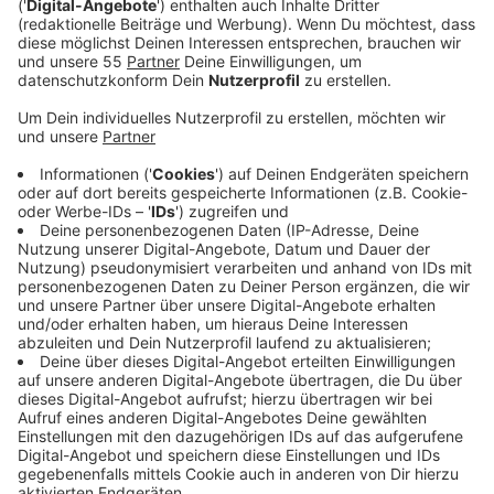
Veröffentlicht:
Mittwoch, 25.09.2024 06:10
Anzeige
Comedy
Atze Schröders Kaltstart 24: "Frühstück"