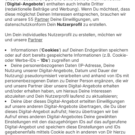
Anzeige
Die Hauptarbeiten am Bahnhof Hösel gehen los. Dabei
werden unter anderem die Bahnsteige erhöht, um
einen barrierefreien Einstieg in die Bahnen zu
ermöglichen und beide Bahnsteige bekommen neue
Aufzüge. Auch das Dach wird erneuert. Im Sommer
nächstes Jahr sollen die Arbeiten dann endgültig
fertig sein. Parallel arbeitet die Bahn auch an den
Gleisen. Die Strecke zwischen Düsseldorf Derendorf
und Essen Hauptbahnhof wird ab heute Nacht bis zum
25. Oktober gesperrt. Aus Düsseldorf kommend fährt
die S6 über Unterrath zum Flughafen. Zwischen Essen
und Düsseldorf Unterrath fahren Busse als Ersatz, so
die Bahn.