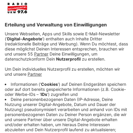
Veröffentlicht:
Donnerstag, 23.02.2023 08:27
Anzeige
"Ich bin ein großer Fan von James' Stil und hatte eine
tolle Zeit, diesen Track mit ihm zu machen. Ich hoffe,
er gefällt allen", kündigt ALOK selbst den Song "Work
With My Love" an. Musikfans auf der ganzen Welt
werden bei dem in "Work With My Love" verwendeten
Sample vielleicht eine gewisse Nostalgie verspüren;
sie kennen es aus dem 2004er Hit "Lola's Theme" von
The Shapeshifters, der die britischen Single-Charts
anführte und bei den Brit Awards 2005 als "Beste
Britische Single" nominiert war. Das Disco-Horn-
Sample steigert sich zu James' Stimme, während er
von einer unmöglichen Liebe singt. Aloks konstruierte