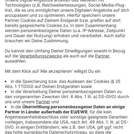
Wir benötigen Ihre
Zustimmung, um den YouTube
Video-Service zu laden!
Wir verwenden einen Service eines
Drittanbieters, um Videoinhalte
einzubetten. Dieser Service kann
Daten zu Ihren Aktivitäten
sammeln. Bitte lesen Sie die
Details durch und stimmen Sie der
Nutzung des Service zu, um dieses
Video anzusehen.
Mehr Informationen
ALOK, bekannt für aussagekräftigen Kollaborationen
mit John Legend oder Ellie Goulding, hat sich mit den
Akzeptieren
mehrfach ausgezeichneten Singer/Songwriter James
powered by
Usercentrics Consent
Arthur für ihr gemeinsame Single "Work With My Love"
Management Platform
zusammengetan.