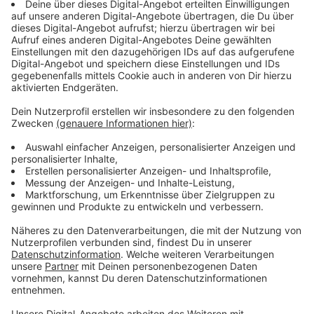
Disco- und House-Sounds halten den Track modern
während das Retro-Blechbläsermotiv eine Grundlage
im Hintergrund bildet, die die Sounds miteinander
verbindet. "Work With My Love" ist die erste Single
des brasilianischen Superstars ALOK im Jahr 2023,
nachdem er bereits eine ganze Reihe von Titeln
veröffentlicht hat, um ein äußerst erfolgreiches Jahr
2022 zu krönen. Bekannt für seinen Indie-Folk-Sound,
der sich auf Balladen über Liebe und Verlust
konzentriert, erlangte James Arthur Bekanntheit,
nachdem er die neunte Staffel von "The X Factor"
gewonnen hatte. Seine Debütsingle, eine Coverversion
von Shontelles "Impossible", wurde nach dem Finale
veröffentlicht und landete auf Platz eins der
britischen Singles-Charts
Anzeige