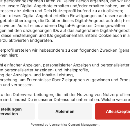
Die S-Bahnen verspäten sich darum in Richtung Essen
Von Essen Hbf bis Düsseldorf Hbf werden wird die S
Es wird an der Einrichtung eines Schienenersatzverke
Bestätigung vor.
Bisher gibt es noch keine Informationen darüber, wie
Anzeige