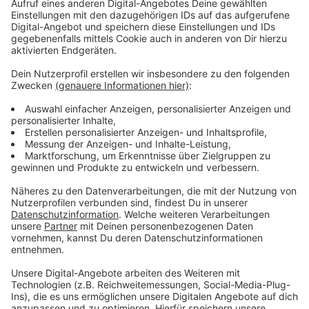
https://www.bvktp.de/aktionswoche-
kindertagespflege/aktionen-in-2025/
Die Infos von der Stadt Erkrath: Ergänzend zur
Ausstellung laden die Fachberatung
Kindertagespflege und die Interessengemeinschaft
zudem zu öffentlichen Sprechstunden ein, bei denen
Interessierte Fragen rund um die Kindertagespflege
stellen können. Der erste Termin findet am Mittwoch,
den 14.05.2025, von 14:00 bis 15:00 Uhr in der Bücherei
im Kaiserhof in Alt-Erkrath Erkrath statt. Das zweite
Beratungsangebot ist für Donnerstag, den 15.05.2025,
von 10:00 bis 11:00 Uhr im Büchereistandort im
Bürgerhaus Hochdahl vorgesehen.
Die Fachberatung Kindertagespflege steht
Interessierten auch außerhalb der Aktionswoche
regelmäßig dienstags zwischen 14:00 und 16:00 Uhr