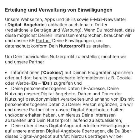
mitteilt.
Veröffentlicht:
Montag, 12.05.2025 14:17
Anzeige
In der Stadtbücherei in Alt-Erkrath und in Hochdahl
stellen Kinder und ihre Betreuer selbst gemalte
Schaubilder aus. Die sollen einen Einblick in die
tägliche Betreuungsarbeit und die verschiedenen
Möglichkeiten in der Kindertagespflege bieten. In
Sprechstunden in den Büchereien am Mittwoch
(14.5.) und am Donnerstag (15.5.) können Interessierte
dann Fragen stellen.
Hier das bundesweite Programm der Aktionswoche: