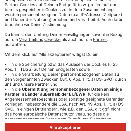
sowie donnerstags zwischen 08:00 und 12:00 Uhr zur
Verfügung. Die Kontaktaufnahme ist telefonisch unter
0211 2407-5115 oder -5147 sowie per Mail an
kindertagespflege@erkrath.de möglich. Weitere
Informationen sind auf der städtischen Webseite
unter www.erkrath.de/kindertagespflege zu finden.
Anzeige
Anzeige
Anzeige