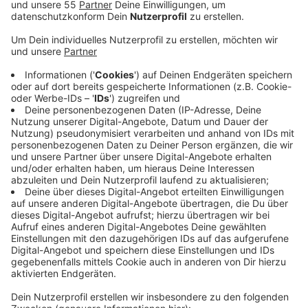
Anzeige
Partner der Aktionswoche bis zum 6. Oktober sind
unter anderem das Bundeslandwirtschaftsministerium
und das Land NRW. Pro Person fallen im Jahr etwa 74
Kilo Lebensmittelabfälle an - gerechnet auf die
Bevölkerung im Kreis Mettmann wären das fast neun
Müllfahrzeuge voller Lebensmittelabfälle pro Tag. Die
Abfallberatung des Kreises Mettmann beteiligt sich
mit einer Social Media-Kampagne an der
Aktionswoche. Außerdem gibt es eine Poster-
Ausstellung im Kreishaus.
Weitere Informationen gibt es auf der
Website des
Kreises Mettmann
(Suchwort
"Lebensmittelverschwendung"), bei
"Zu gut für die
Tonne"
sowie in den sozialen Netzwerken unter dem