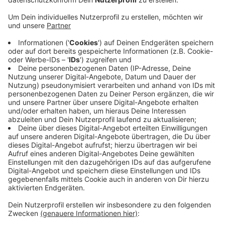
Veröffentlicht:
Samstag, 26.07.2025 09:34
Anzeige
Das beeinträchtige inzwischen die Nutzung des
Platzes durch Kinder und Familien, sagt die Fraktion.
Sie fürchtet, dass die Schützenbruderschaft ihren
Platz dauerhaft für die Öffentlichkeit schließt, sollte
sich nichts ändern. In einem Antrag an den Ratinger
Bürgermeister schlägt die CDU jetzt unter anderem
vor, Schilder mit Hinweisen für Hundebesitzer
aufzustellen oder das Ordnungsamt öfter dort Streife
gehen zu lassen.
Anzeige