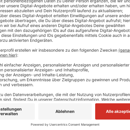
Grund sind Vorbereitungen für die Freigabe des erst
Rheinbrücke. Das hat die Autobahn GmbH mitgeteilt
Sperrung der Leverkusener Brücke auf der A1 ein St
Besonders auf der A3 drohe Stillstand, heißt es.
Anzeige