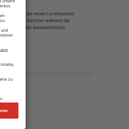
en Teilstücks der neuen Leverkusener
. Der ADAC befürchtet während der
auchaos auf den Ausweichrouten.