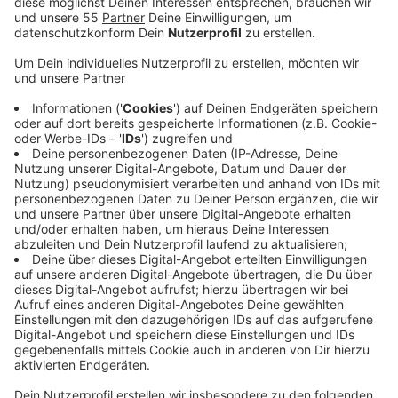
einer Beeinträchtigung der
Trinkwasserqualität ausgegangen.
Veröffentlicht:
Donnerstag, 07.09.2023 10:57
Anzeige
Wegen der vorübergehend erhöhten Chlordosierung
können jedoch über einen gewissen Zeitraum weiterhin
verstärkte Chlorgerüche auftreten.
Es hatte gestern Abend einen Ausfall der Chloranlage
im für Velbert und Wülfrath zuständigen Wasserwerk
Essen gegeben. Die Rheinisch-Westfälische
Wasserwerksgesellschaft hatte daraufhin über das
Wasserwerk in Kettwig nachgechlort.