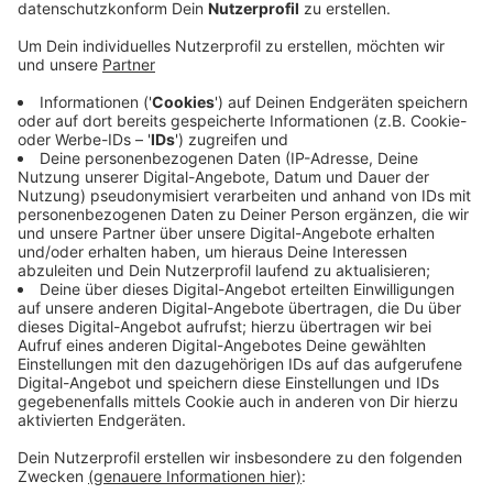
Anzeige
Damit sind Einrichtungen dazu angehalten, den
Impfstatus der Beschäftigten zu klären und an den
Kreis zu melden. Dazu gibt es ab morgen ein
entsprechendes Online-Portal;
Hier
findet ihr dazu
weitere Informationen. Durch die
einrichtungsbezogene Impfpflicht sollen besonders
die gesundheitlich schwächeren Bevölkerungsgruppen,
wie vorerkrankte oder ältere Menschen, geschützt
werden, schreibt der Kreis Mettmann.
Informationen des Kreisgesundheitsamtes
zur
einrichtungsbezogenen Impfpflicht
Anzeige