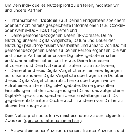
Ab ins Freibad gehts auch ab morgen in Mettmann:
Nachdem es zwischenzeitlich noch Unsicherheit gab
ob das Naturfreibad Mettmann morgen öffnen kann,
gibt es jetzt grünes Licht. Anfang der Woche hatte
eine Wasserprobe noch einen Grenzwert leicht
überschritten, weshalb weitere Untersuchungen nötig
waren. Heute kamen die neuen Testergebnisse. Die
jetzt vorliegenden Ergebnisse sind laut Stadt
einwandfrei.
Anzeige