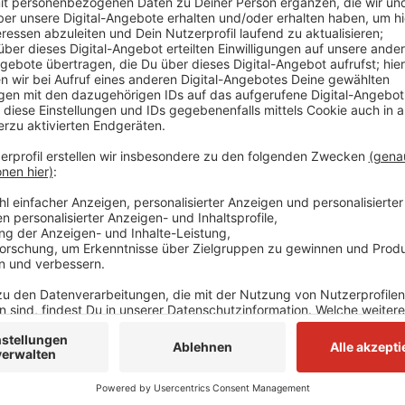
Von Sonntagabend, 20:00 Uhr an, wird deshalb die Au
Anschlussstelle Eller gesperrt. Die Sperrung dauert
05:00 Uhr. Eine Umleitung wird ausgeschildert. Die Ü
aber weiterhin möglich.
Anzeige