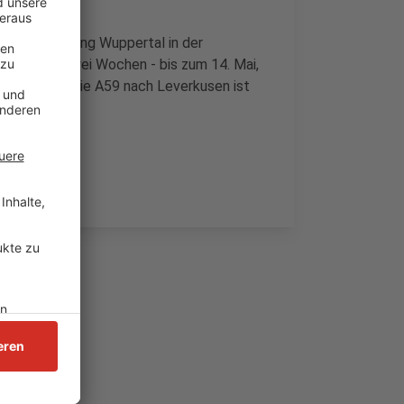
ffahrt Richtung Wuppertal in der
 insgesamt zwei Wochen - bis zum 14. Mai,
berfahrt auf die A59 nach Leverkusen ist