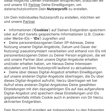
Bundesverkehrsminister Schnieder und
Finanzminister Klingbeil fordert der Ratinger
Stadtrat die Fertigstellung der Autobahn im
kommenden Jahr.
Veröffentlicht:
Freitag, 31.10.2025 15:40
Anzeige
Das ist schon seit 50 Jahren geplant - aber nach wie
vor fehlen für eine durchgehende A44 noch wenige
Kilometer zwischen Ratingen-Ost und Heiligenhaus.
Der Ratinger Stadtrat betont, dass es für den Bund ein
sehr geringer Aufwand wäre, diese Lücke zu schließen
- der Nutzen für die gesamte Region würde dagegen
gewaltig sein. Die Ratinger Politik fordert die beiden
Bundesminister und die Abgeordneten für den Kreis
Mettmann auf, den Lückenschluss der A44 in die