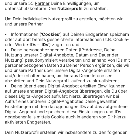
Anzeige
Sie haben sich deshalb an Bundesverkehrsminister
Volker Wissing gewandt. Die Bürgermeister der Städte
Langenfeld, Hilden, Solingen und Leichlingen sowie
Landrat Thomas Hendele haben in ihrem Schreiben
eine schnelle Umsetzung der Standstreifen-Freigabe
auf der A3 zwischen Opladen und Hilden beantragt.
Die Politiker berufen sich dabei auf eine
Machbarkeitsstudie. Demnach sei eine zeitlich
begrenzte Freigabe der Seitenstreifen grundsätzlich
möglich. Doch dafür müsse nun auch der rechtliche
Rahmen geschaffen werden, sagt Langenfelds
Bürgermeister Schneider. Mit der Standstreifen-
Freigabe könne der Verkehr zwischen dem Kreuz
Hilden und Opladen entlastet werden. Ähnlich wie
auch auf dem Abschnitt zwischen Hilden und