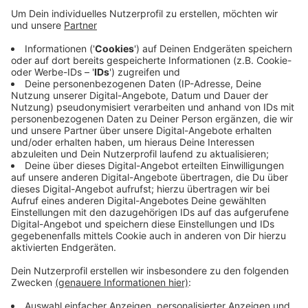
Anzeige
Zunächst sind in Richtung Frankfurt deshalb nur die
rechte und die mittlere Fahrspur befahrbar, später
dann nur noch die linke und die mittlere Fahrspur.
Parallel zu den Arbeiten an der Fahrbahn wird jetzt
aber auch an dem Bereich gearbeitet, wo die A3 die
Landesstraße 403 kreuzt. Dort müssen unter anderem
Haltebuchten, Entwässerungskanäle und
Verkehrsbeeinflussungsanlagen gebaut werden.
Anzeige