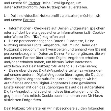
Veröffentlicht:
Donnerstag, 11.01.2024 17:15
Anzeige
Bis zum 04. Februrar wird die A1 zwischen den
Autobahnkreuzen Köln-Nord und Leverkusen voll
gesperrt. Grund sind Arbeiten für den Neubau der
Leverkusener Rheinbrücke. Der ADAC rechnet in dieser
Zeit mit völlig verstopften Ausweichrouten; etwa auf
der A3 und auch auf der Fleher Brücke entlang der
A46. Pendler werden in den nächsten Wochen daher
viel Geduld und starke Nerven brauchen, so der
Automobilclub. Der ADAC rät auch davon ab, über die
Städte auszuweichen. Wer kann, sollte in den
nächsten Wochen von zuhause arbeiten, auf Bus und
Bahn ausweichen oder Fahrgemeinschaften zu bilden.
Oder aber außerhalb der Stoßzeiten zu fahren: Denn