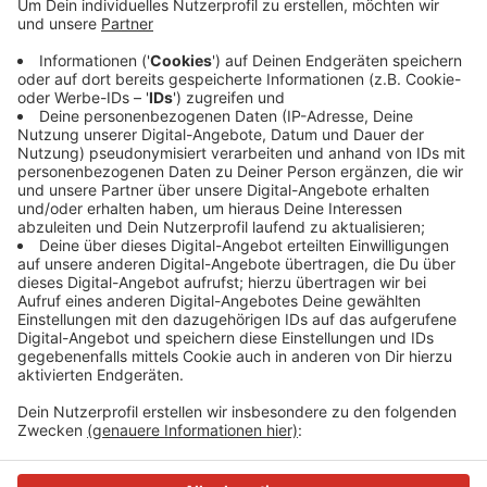
Anzeige
Er lebt in einem Seniorenzentrum an der
Bismarckstraße. Die Polizei hat bereits mit Hilfe eines
Hubschraubers und eines Personenspürhundes nach
dem 91-Jährigen gesucht.
Hier
gibt es ein Foto der
vermissten Haaners.
Anzeige
Anzeige