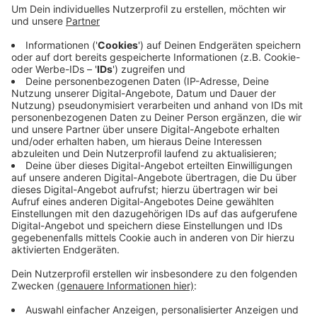
Das Geld kommt vom Land NRW, der Förderbescheid
wird heute (06.06) von Landwirtschaftsministerin Silke
Gorißen übergeben. Siegfried Hornig vom Tierheim
Hilden freut sich über die Förderung, die auch an
andere Tierheime in ganz NRW geht.
Mit der Förderung will das Land die Tierheime und
tierheimähnliche Einrichtungen entlasten, die vor allem
im Winter finanziell an ihre Grenzen gekommen sind.
Anzeige
Anzeige