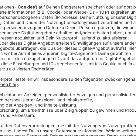
den Mitarbeitenden? Wir haben mit Jana Witt, F
Intensivstation, gesprochen. Sie hat eine Petitio
Krankenhauses gestartet. Mitorganisiert hatte 
Krankenhauses, an der im Februar rund 1000 M
haben Jenny und Robin mit Geschäftsführerin Je
Mettmann gesprochen.
Veröffentlicht:
Dienstag, 09.04.2024 11:28
Anzeige
09.04.2024 St. Marien Krankenhaus steht vor