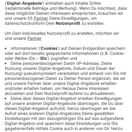
und Findus
. Alles zu den Vorbereitungen und was in
diesem Jahr anders ist, erfahrt Ihr hier im
Podcast.
Mehr Infos zum Stück:
https://www.radioneandertal.de/artikel/die-
abenteuer-von-pettersson-und-findus-auf-der-
naturbuehne-ratingen-624824.html
Veröffentlicht:
Freitag, 03.07.2020 09:54
Anzeige